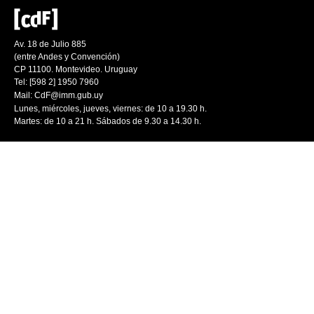
Av. 18 de Julio 885
(entre Andes y Convención)
CP 11100. Montevideo. Uruguay
Tel: [598 2] 1950 7960
Mail:
CdF@imm.gub.uy
Lunes, miércoles, jueves, viernes: de 10 a 19.30 h.
Martes: de 10 a 21 h. Sábados de 9.30 a 14.30 h.