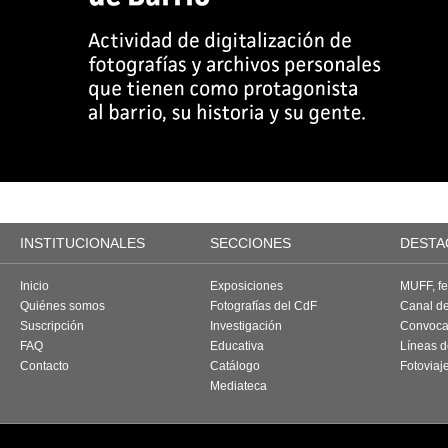
INSTITUCIONALES
SECCIONES
DESTA
Inicio
Exposiciones
MUFF, fes
Quiénes somos
Fotografías del CdF
Canal d
Suscripción
Investigación
Convoca
FAQ
Educativa
Líneas d
Contacto
Catálogo
Fotoviaj
Mediateca