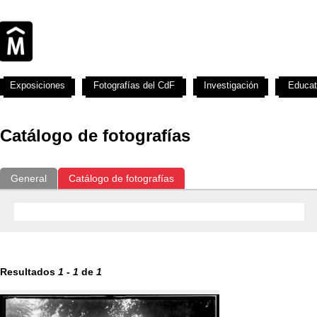
Exposiciones
Fotografías del CdF
Investigación
Educat
Catálogo de fotografías
General
Catálogo de fotografías
Resultados
1
-
1
de
1