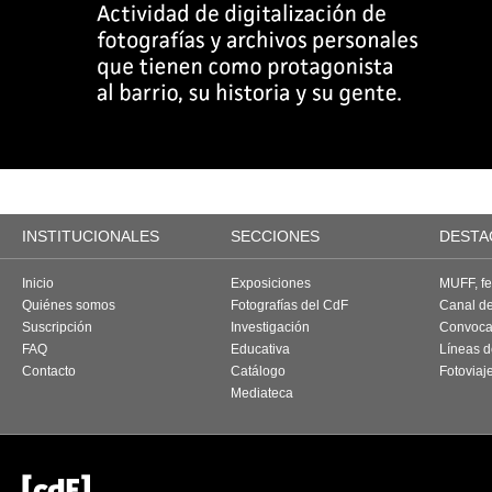
INSTITUCIONALES
SECCIONES
DESTA
Inicio
Exposiciones
MUFF, fes
Quiénes somos
Fotografías del CdF
Canal d
Suscripción
Investigación
Convoca
FAQ
Educativa
Líneas d
Contacto
Catálogo
Fotoviaj
Mediateca