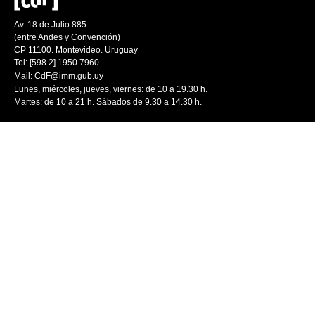
Av. 18 de Julio 885
(entre Andes y Convención)
CP 11100. Montevideo. Uruguay
Tel: [598 2] 1950 7960
Mail:
CdF@imm.gub.uy
Lunes, miércoles, jueves, viernes: de 10 a 19.30 h.
Martes: de 10 a 21 h. Sábados de 9.30 a 14.30 h.