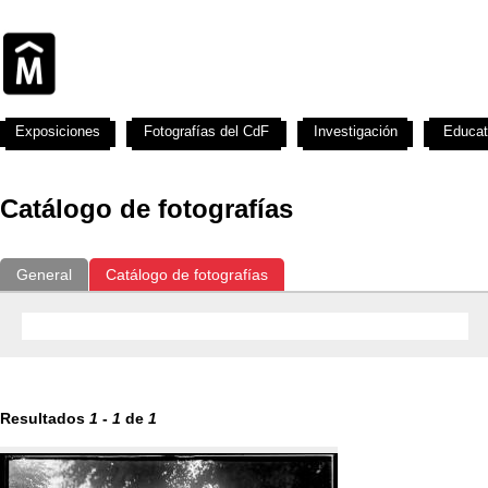
Exposiciones
Fotografías del CdF
Investigación
Educat
Catálogo de fotografías
General
Catálogo de fotografías
Resultados
1
-
1
de
1