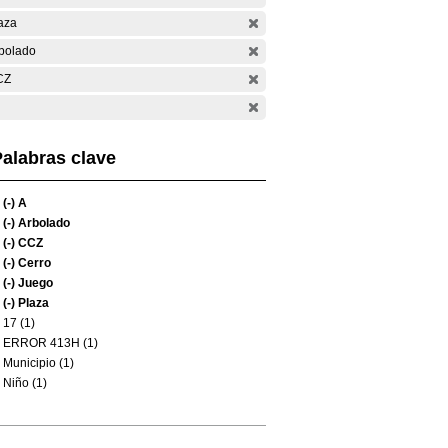
aza
bolado
CZ
alabras clave
(-)
A
(-)
Arbolado
(-)
CCZ
(-)
Cerro
(-)
Juego
(-)
Plaza
17 (1)
ERROR 413H (1)
Municipio (1)
Niño (1)