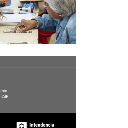
Razón
e CdF