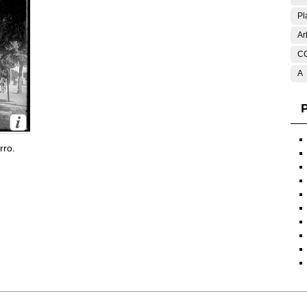
Pl
Ar
C
A
P
rro.