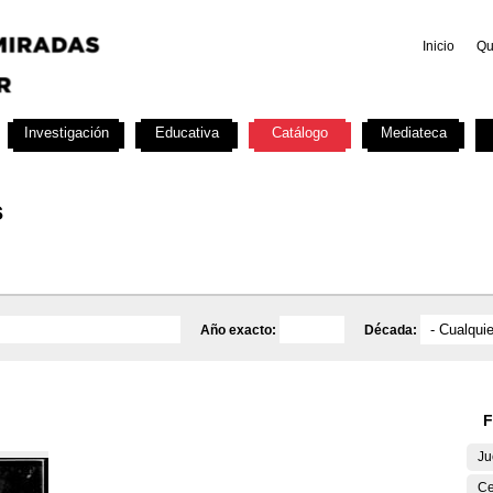
Inicio
Qu
Investigación
Educativa
Catálogo
Mediateca
s
Año exacto:
Década:
F
Ju
Ce