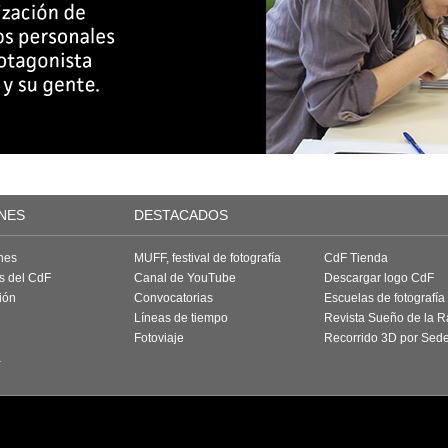
NES
DESTACADOS
nes
MUFF, festival de fotografía
CdF Tienda
as del CdF
Canal de YouTube
Descargar logo CdF
ión
Convocatorias
Escuelas de fotografía
Líneas de tiempo
Revista Sueño de la 
Fotoviaje
Recorrido 3D por Sed
a