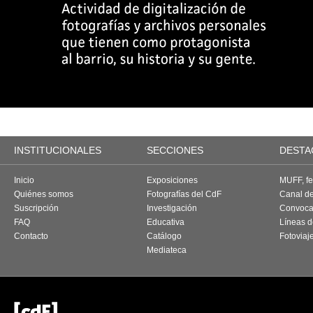
INSTITUCIONALES
SECCIONES
DESTA
Inicio
Exposiciones
MUFF, fes
Quiénes somos
Fotografías del CdF
Canal d
Suscripción
Investigación
Convoca
FAQ
Educativa
Líneas d
Contacto
Catálogo
Fotoviaj
Mediateca