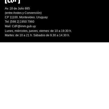
Av. 18 de Julio 885
(entre Andes y Convención)
CP 11100. Montevideo. Uruguay
Tel: [598 2] 1950 7960
Mail:
CdF@imm.gub.uy
Lunes, miércoles, jueves, viernes: de 10 a 19.30 h.
Martes: de 10 a 21 h. Sábados de 9.30 a 14.30 h.