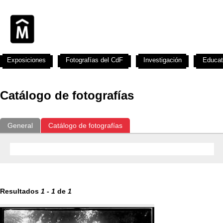
Exposiciones
Fotografías del CdF
Investigación
Educat
Catálogo de fotografías
General
Catálogo de fotografías
Resultados
1
-
1
de
1