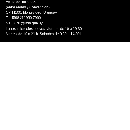
Av. 18 de Julio 885
(entre Andes y Convención)
CP 11100. Montevideo. Uruguay
Tel: [598 2] 1950 7960
Mail:
CdF@imm.gub.uy
Lunes, miércoles, jueves, viernes: de 10 a 19.30 h.
Martes: de 10 a 21 h. Sábados de 9.30 a 14.30 h.