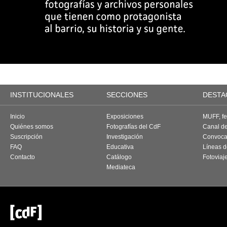
INSTITUCIONALES
SECCIONES
DESTA
Inicio
Exposiciones
MUFF, fes
Quiénes somos
Fotografías del CdF
Canal d
Suscripción
Investigación
Convoca
FAQ
Educativa
Líneas d
Contacto
Catálogo
Fotoviaj
Mediateca