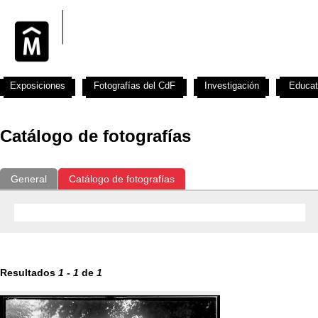
Exposiciones
Fotografías del CdF
Investigación
Educat
Catálogo de fotografías
General
Catálogo de fotografías
Resultados
1
-
1
de
1