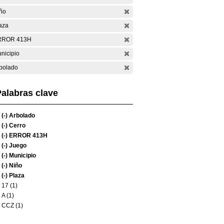
ño
aza
RROR 413H
nicipio
bolado
alabras clave
(-)
Arbolado
(-)
Cerro
(-)
ERROR 413H
(-)
Juego
(-)
Municipio
(-)
Niño
(-)
Plaza
17 (1)
A (1)
CCZ (1)