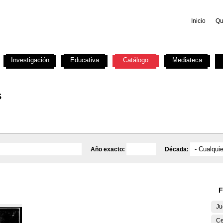
Inicio
Qu
Investigación
Educativa
Catálogo
Mediateca
s
Año exacto:
Década:
F
Ju
Ce