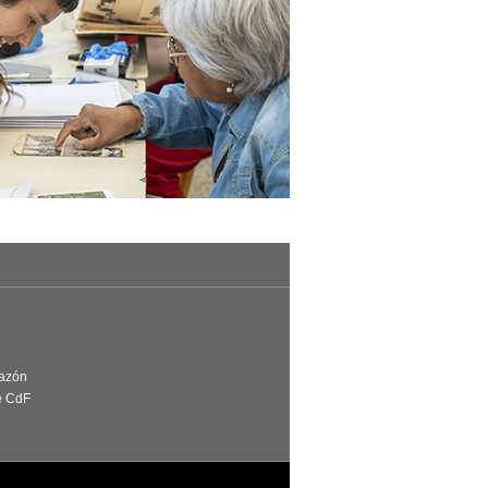
Razón
e CdF