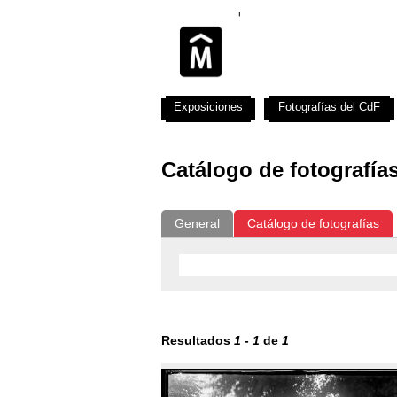
Exposiciones
Fotografías del CdF
Catálogo de fotografía
General
Catálogo de fotografías
Resultados
1
-
1
de
1