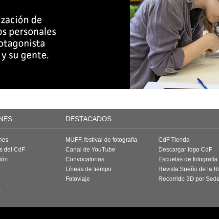
NES
DESTACADOS
nes
MUFF, festival de fotografía
CdF Tienda
as del CdF
Canal de YouTube
Descargar logo CdF
ión
Convocatorias
Escuelas de fotografía
Líneas de tiempo
Revista Sueño de la 
Fotoviaje
Recorrido 3D por Sed
a