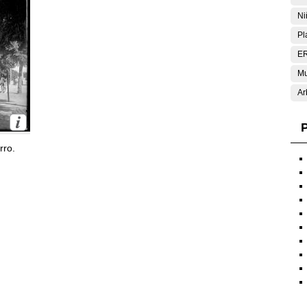
Ni
Pl
E
Mu
Ar
P
rro.