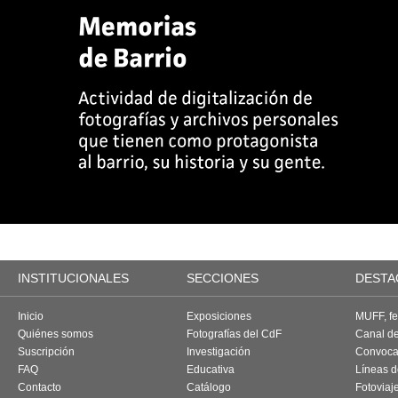
INSTITUCIONALES
SECCIONES
DESTA
Inicio
Exposiciones
MUFF, fes
Quiénes somos
Fotografías del CdF
Canal d
Suscripción
Investigación
Convoca
FAQ
Educativa
Líneas d
Contacto
Catálogo
Fotoviaj