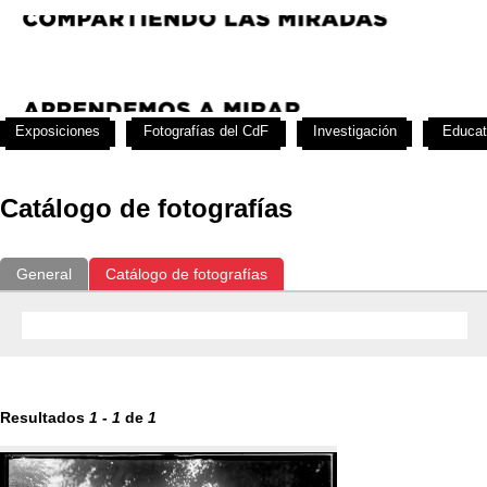
Exposiciones
Fotografías del CdF
Investigación
Educat
Catálogo de fotografías
General
Catálogo de fotografías
Resultados
1
-
1
de
1