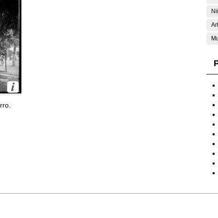
Ni
Ar
Mu
P
rro.