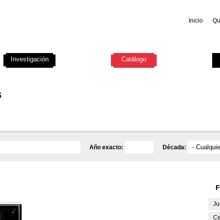
Inicio
Qu
Investigación
Educativa
Catálogo
Mediateca
s
Año exacto:
Década:
F
Ju
Ce