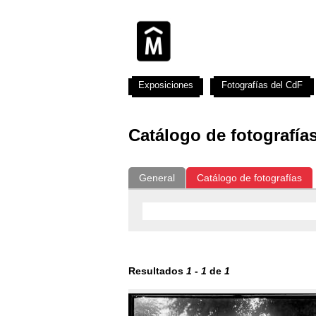
Exposiciones
Fotografías del CdF
Catálogo de fotografía
General
Catálogo de fotografías
Resultados
1
-
1
de
1