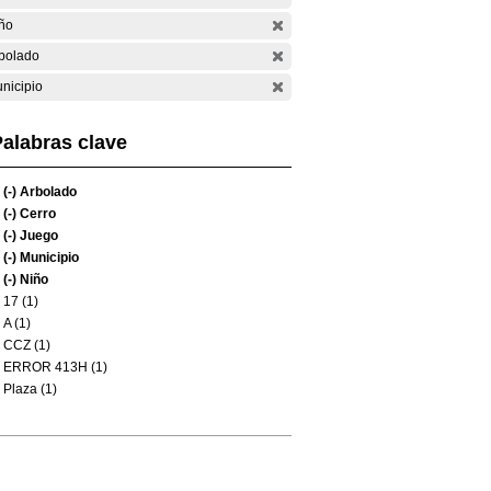
ño
bolado
nicipio
alabras clave
(-)
Arbolado
(-)
Cerro
(-)
Juego
(-)
Municipio
(-)
Niño
17 (1)
A (1)
CCZ (1)
ERROR 413H (1)
Plaza (1)