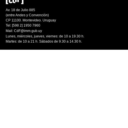
Av. 18 de Julio 885
(entre Andes y Convención)
CP 11100. Montevideo. Uruguay
Tel: [598 2] 1950 7960
Mail:
CdF@imm.gub.uy
Lunes, miércoles, jueves, viernes: de 10 a 19.30 h.
Martes: de 10 a 21 h. Sábados de 9.30 a 14.30 h.