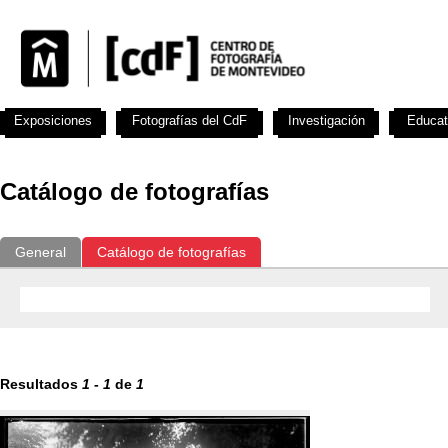
Exposiciones
Fotografías del CdF
Investigación
Educat
Catálogo de fotografías
General
Catálogo de fotografías
Resultados
1
-
1
de
1