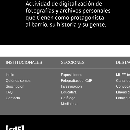
INSTITUCIONALES
SECCIONES
DESTA
Inicio
Exposiciones
MUFF, fes
Quiénes somos
Fotografías del CdF
Canal d
Suscripción
Investigación
Convoca
FAQ
Educativa
Líneas d
Contacto
Catálogo
Fotoviaj
Mediateca