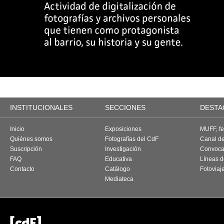
INSTITUCIONALES
SECCIONES
DESTA
Inicio
Exposiciones
MUFF, fes
Quiénes somos
Fotografías del CdF
Canal d
Suscripción
Investigación
Convoca
FAQ
Educativa
Líneas d
Contacto
Catálogo
Fotoviaj
Mediateca