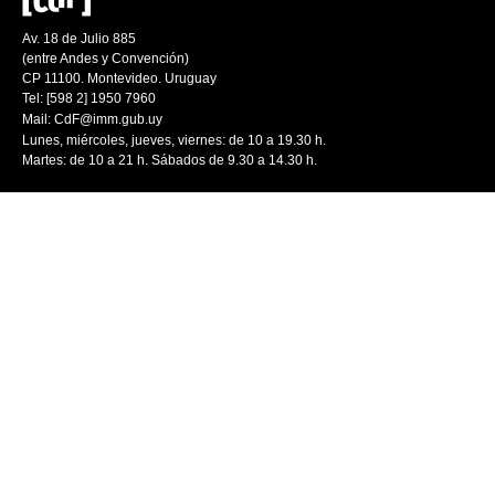
Av. 18 de Julio 885
(entre Andes y Convención)
CP 11100. Montevideo. Uruguay
Tel: [598 2] 1950 7960
Mail:
CdF@imm.gub.uy
Lunes, miércoles, jueves, viernes: de 10 a 19.30 h.
Martes: de 10 a 21 h. Sábados de 9.30 a 14.30 h.