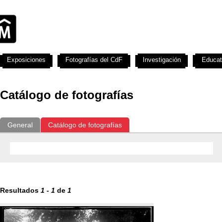
Exposiciones
Fotografías del CdF
Investigación
Educat
Catálogo de fotografías
General
Catálogo de fotografías
Resultados
1
-
1
de
1