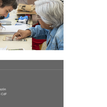
Razón
e CdF