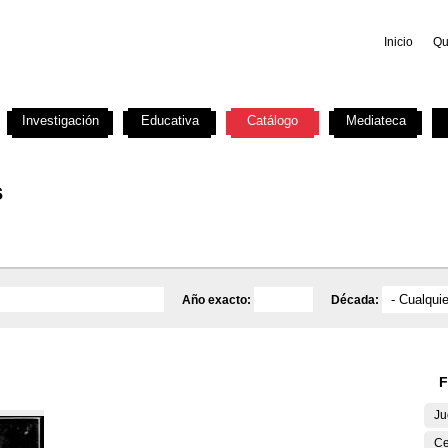
Inicio
Qu
Investigación
Educativa
Catálogo
Mediateca
s
Año exacto:
Década:
F
Ju
Ce