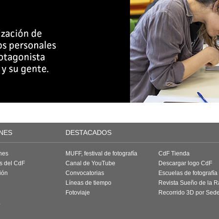
NES
DESTACADOS
nes
MUFF, festival de fotografía
CdF Tienda
as del CdF
Canal de YouTube
Descargar logo CdF
ión
Convocatorias
Escuelas de fotografía
Líneas de tiempo
Revista Sueño de la 
Fotoviaje
Recorrido 3D por Sed
a