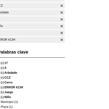
CZ
bolado
ño
RROR 413H
alabras clave
(-)
17
(-)
A
(-)
Arbolado
(-)
CCZ
(-)
Cerro
(-)
ERROR 413H
(-)
Juego
(-)
Niño
Municipio (1)
Plaza (1)