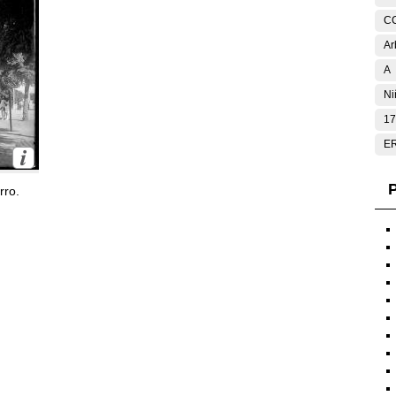
C
Ar
A
Ni
17
E
P
rro.