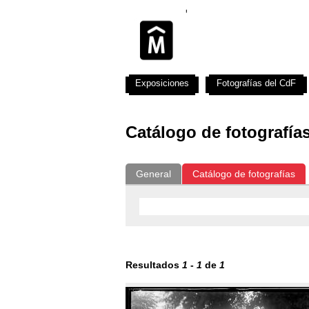
Exposiciones
Fotografías del CdF
Catálogo de fotografía
General
Catálogo de fotografías
Resultados
1
-
1
de
1