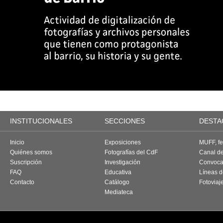
INSTITUCIONALES
SECCIONES
DESTA
Inicio
Exposiciones
MUFF, fes
Quiénes somos
Fotografías del CdF
Canal d
Suscripción
Investigación
Convoca
FAQ
Educativa
Líneas d
Contacto
Catálogo
Fotoviaj
Mediateca