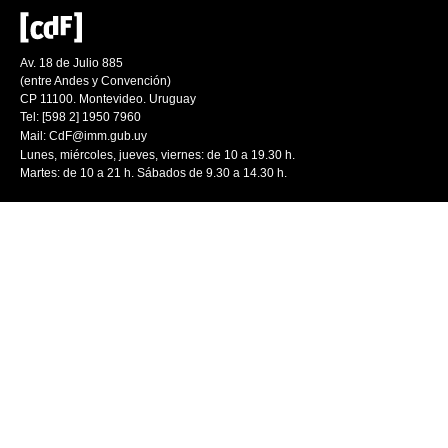
Av. 18 de Julio 885
(entre Andes y Convención)
CP 11100. Montevideo. Uruguay
Tel: [598 2] 1950 7960
Mail:
CdF@imm.gub.uy
Lunes, miércoles, jueves, viernes: de 10 a 19.30 h.
Martes: de 10 a 21 h. Sábados de 9.30 a 14.30 h.