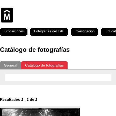
Exposiciones
Fotografías del CdF
Investigación
Educat
Catálogo de fotografías
General
Catálogo de fotografías
Resultados
1
-
1
de
1