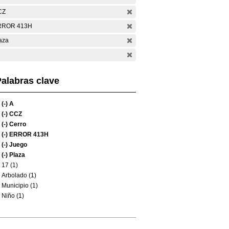
CZ
RROR 413H
aza
alabras clave
(-)
A
(-)
CCZ
(-)
Cerro
(-)
ERROR 413H
(-)
Juego
(-)
Plaza
17 (1)
Arbolado (1)
Municipio (1)
Niño (1)