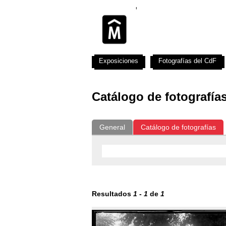
Exposiciones
Fotografías del CdF
Catálogo de fotografía
General
Catálogo de fotografías
Resultados
1
-
1
de
1