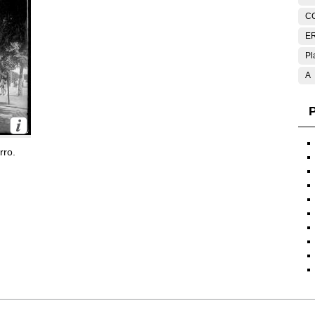
C
E
Pl
A
P
rro.