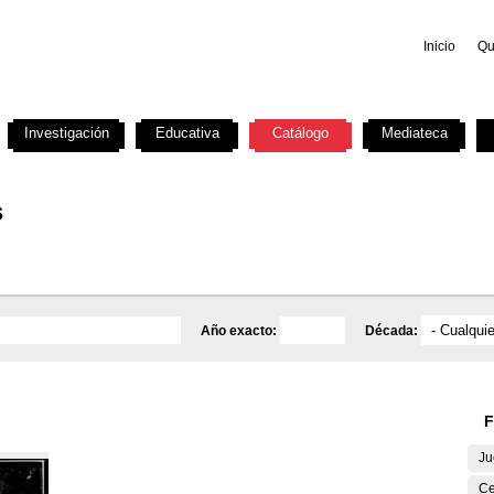
Inicio
Qu
Investigación
Educativa
Catálogo
Mediateca
s
Año exacto:
Década:
F
Ju
Ce