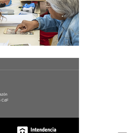
Razón
e CdF