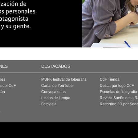
NES
DESTACADOS
nes
MUFF, festival de fotografía
CdF Tienda
as del CdF
Canal de YouTube
Descargar logo CdF
ión
Convocatorias
Escuelas de fotografía
Líneas de tiempo
Revista Sueño de la 
Fotoviaje
Recorrido 3D por Sed
a