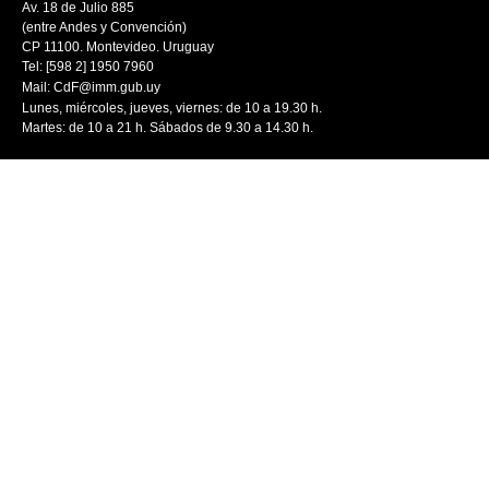
Av. 18 de Julio 885
(entre Andes y Convención)
CP 11100. Montevideo. Uruguay
Tel: [598 2] 1950 7960
Mail:
CdF@imm.gub.uy
Lunes, miércoles, jueves, viernes: de 10 a 19.30 h.
Martes: de 10 a 21 h. Sábados de 9.30 a 14.30 h.