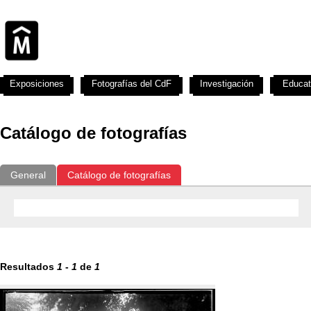
Exposiciones
Fotografías del CdF
Investigación
Educat
Catálogo de fotografías
General
Catálogo de fotografías
Resultados
1
-
1
de
1