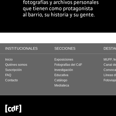
INSTITUCIONALES
SECCIONES
DESTA
Inicio
Exposiciones
MUFF, fes
Quiénes somos
Fotografías del CdF
Canal d
Suscripción
Investigación
Convoca
FAQ
Educativa
Líneas d
Contacto
Catálogo
Fotoviaj
Mediateca