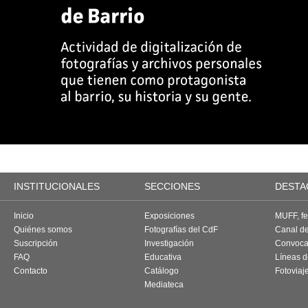
INSTITUCIONALES
SECCIONES
DESTA
Inicio
Exposiciones
MUFF, fes
Quiénes somos
Fotografías del CdF
Canal d
Suscripción
Investigación
Convoca
FAQ
Educativa
Líneas d
Contacto
Catálogo
Fotoviaj
Mediateca