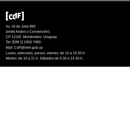
Av. 18 de Julio 885
(entre Andes y Convención)
CP 11100. Montevideo. Uruguay
Tel: [598 2] 1950 7960
Mail:
CdF@imm.gub.uy
Lunes, miércoles, jueves, viernes: de 10 a 19.30 h.
Martes: de 10 a 21 h. Sábados de 9.30 a 14.30 h.