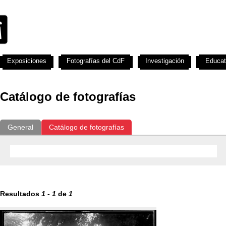
Exposiciones
Fotografías del CdF
Investigación
Educat
Catálogo de fotografías
General
Catálogo de fotografías
Resultados
1
-
1
de
1