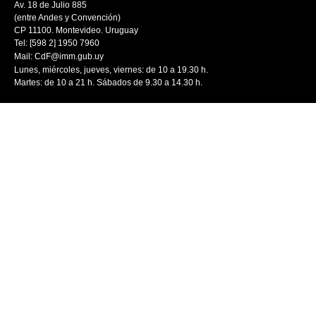
Av. 18 de Julio 885
(entre Andes y Convención)
CP 11100. Montevideo. Uruguay
Tel: [598 2] 1950 7960
Mail:
CdF@imm.gub.uy
Lunes, miércoles, jueves, viernes: de 10 a 19.30 h.
Martes: de 10 a 21 h. Sábados de 9.30 a 14.30 h.