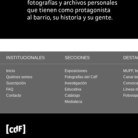
INSTITUCIONALES
SECCIONES
DESTA
Inicio
Exposiciones
MUFF, fes
Quiénes somos
Fotografías del CdF
Canal d
Suscripción
Investigación
Convoca
FAQ
Educativa
Líneas d
Contacto
Catálogo
Fotoviaj
Mediateca