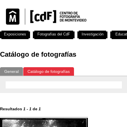
Exposiciones
Fotografías del CdF
Investigación
Educat
Catálogo de fotografías
General
Catálogo de fotografías
Resultados
1
-
1
de
1