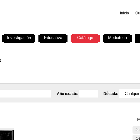
Inicio
Qu
Investigación
Educativa
Catálogo
Mediateca
s
Año exacto:
Década:
F
Ju
Ce