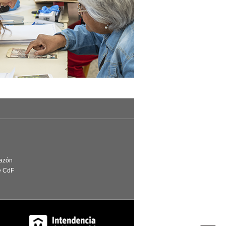
Razón
e CdF