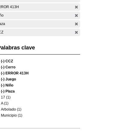
RROR 413H
ño
aza
CZ
alabras clave
(-)
CCZ
(-)
Cerro
(-)
ERROR 413H
(-)
Juego
(-)
Niño
(-)
Plaza
17 (1)
A (1)
Arbolado (1)
Municipio (1)