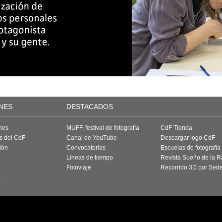
NES
DESTACADOS
nes
MUFF, festival de fotografía
CdF Tienda
as del CdF
Canal de YouTube
Descargar logo CdF
ión
Convocatorias
Escuelas de fotografía
Líneas de tiempo
Revista Sueño de la 
Fotoviaje
Recorrido 3D por Sed
a