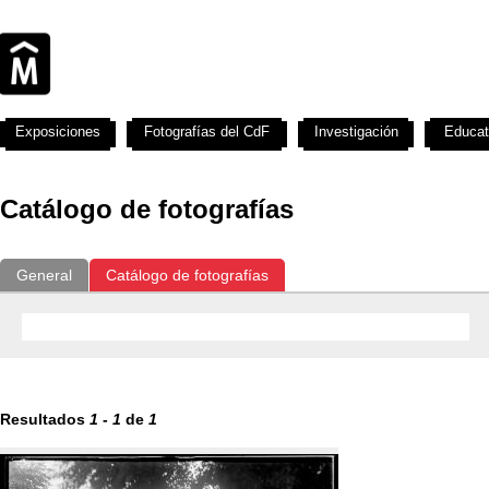
Exposiciones
Fotografías del CdF
Investigación
Educat
Catálogo de fotografías
General
Catálogo de fotografías
Resultados
1
-
1
de
1