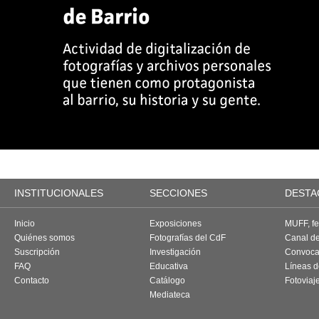
INSTITUCIONALES
SECCIONES
DESTA
Inicio
Exposiciones
MUFF, fes
Quiénes somos
Fotografías del CdF
Canal d
Suscripción
Investigación
Convoca
FAQ
Educativa
Líneas d
Contacto
Catálogo
Fotoviaj
Mediateca