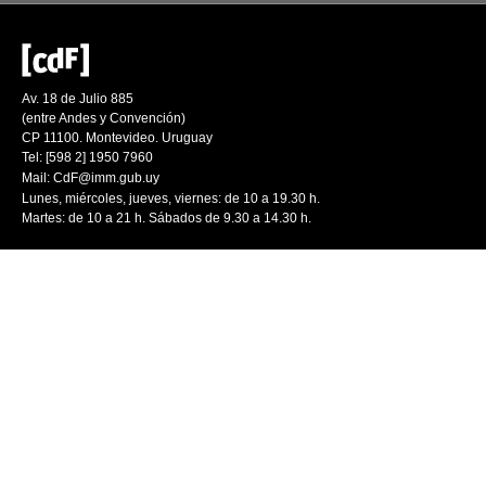
Av. 18 de Julio 885
(entre Andes y Convención)
CP 11100. Montevideo. Uruguay
Tel: [598 2] 1950 7960
Mail:
CdF@imm.gub.uy
Lunes, miércoles, jueves, viernes: de 10 a 19.30 h.
Martes: de 10 a 21 h. Sábados de 9.30 a 14.30 h.