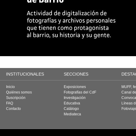
INSTITUCIONALES
SECCIONES
DESTA
Inicio
Exposiciones
MUFF, fes
Quiénes somos
Fotografías del CdF
Canal d
Suscripción
Investigación
Convoca
FAQ
Educativa
Líneas d
Contacto
Catálogo
Fotoviaj
Mediateca