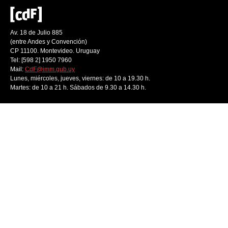
Av. 18 de Julio 885
(entre Andes y Convención)
CP 11100. Montevideo. Uruguay
Tel: [598 2] 1950 7960
Mail:
CdF@imm.gub.uy
Lunes, miércoles, jueves, viernes: de 10 a 19.30 h.
Martes: de 10 a 21 h. Sábados de 9.30 a 14.30 h.