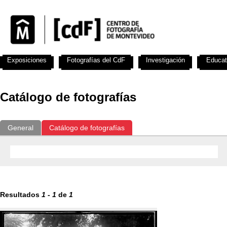
Exposiciones
Fotografías del CdF
Investigación
Educat
Catálogo de fotografías
General
Catálogo de fotografías
Resultados
1
-
1
de
1