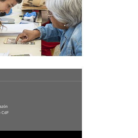
Razón
e CdF