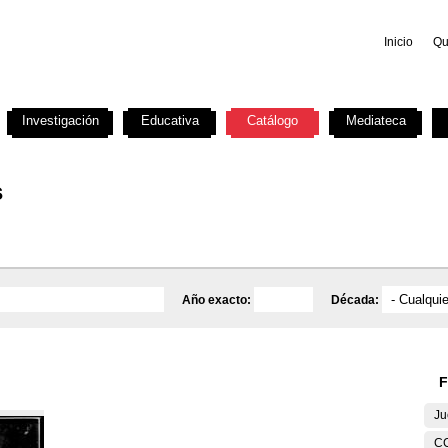
Inicio
Qu
Investigación
Educativa
Catálogo
Mediateca
s
Año exacto:
Década:
F
Ju
C