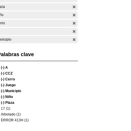
aza
ño
rro
nicipio
alabras clave
(-)
A
(-)
CCZ
(-)
Cerro
(-)
Juego
(-)
Municipio
(-)
Niño
(-)
Plaza
17 (1)
Arbolado (1)
ERROR 413H (1)