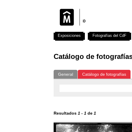
Exposiciones
Fotografías del CdF
Catálogo de fotografía
General
Catálogo de fotografías
Resultados
1
-
1
de
1