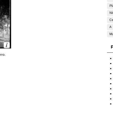
Pl
Ni
Ce
A
Mu
P
rro.