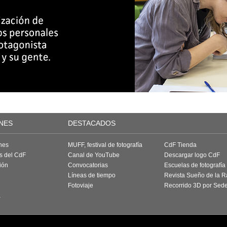
NES
DESTACADOS
nes
MUFF, festival de fotografía
CdF Tienda
as del CdF
Canal de YouTube
Descargar logo CdF
ión
Convocatorias
Escuelas de fotografía
Líneas de tiempo
Revista Sueño de la 
Fotoviaje
Recorrido 3D por Sed
a