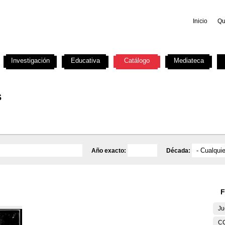
Inicio
Qu
Investigación
Educativa
Catálogo
Mediateca
s
Año exacto:
Década:
F
Ju
C