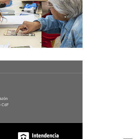
Razón
e CdF