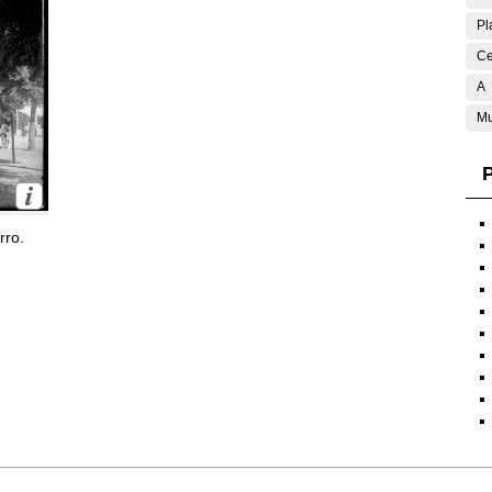
Pl
Ce
A
Mu
P
rro.