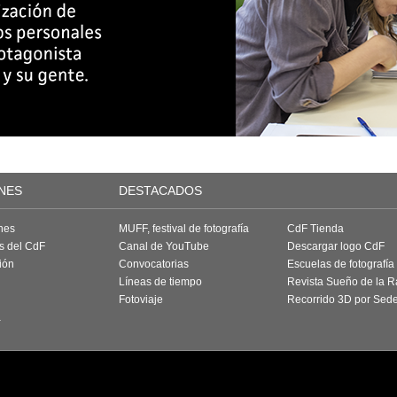
NES
DESTACADOS
nes
MUFF, festival de fotografía
CdF Tienda
as del CdF
Canal de YouTube
Descargar logo CdF
ión
Convocatorias
Escuelas de fotografía
Líneas de tiempo
Revista Sueño de la 
Fotoviaje
Recorrido 3D por Sed
a