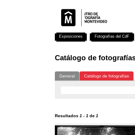
Exposiciones
Fotografías del CdF
Catálogo de fotografía
General
Catálogo de fotografías
Resultados
1
-
1
de
1