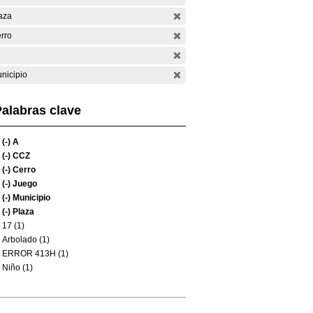
aza
rro
nicipio
alabras clave
(-)
A
(-)
CCZ
(-)
Cerro
(-)
Juego
(-)
Municipio
(-)
Plaza
17 (1)
Arbolado (1)
ERROR 413H (1)
Niño (1)