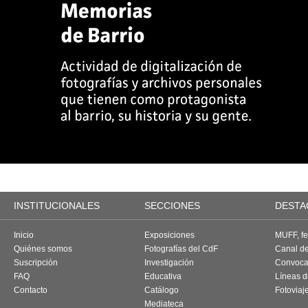
INSTITUCIONALES
SECCIONES
DESTA
Inicio
Exposiciones
MUFF, fes
Quiénes somos
Fotografías del CdF
Canal d
Suscripción
Investigación
Convoca
FAQ
Educativa
Líneas d
Contacto
Catálogo
Fotoviaj
Mediateca