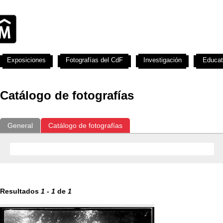
Exposiciones
Fotografías del CdF
Investigación
Educat
Catálogo de fotografías
General
Catálogo de fotografías
Resultados
1
-
1
de
1