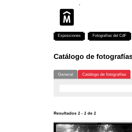
Exposiciones
Fotografías del CdF
Catálogo de fotografía
General
Catálogo de fotografías
Resultados
1
-
1
de
1