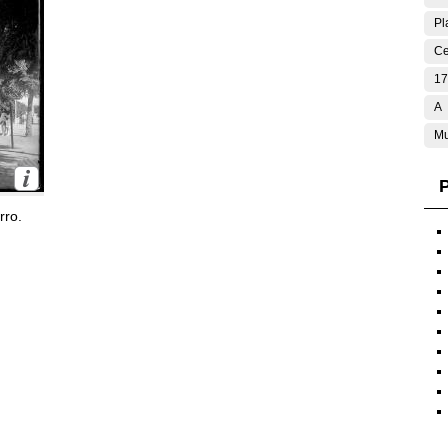
Pl
Ce
17
A
Mu
P
rro.