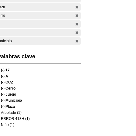
aza
rro
nicipio
alabras clave
(-)
17
(-)
A
(-)
CCZ
(-)
Cerro
(-)
Juego
(-)
Municipio
(-)
Plaza
Arbolado (1)
ERROR 413H (1)
Niño (1)