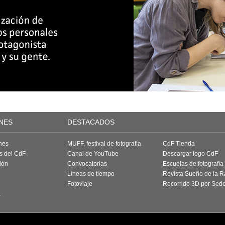
NES
DESTACADOS
nes
MUFF, festival de fotografía
CdF Tienda
as del CdF
Canal de YouTube
Descargar logo CdF
ión
Convocatorias
Escuelas de fotografía
Líneas de tiempo
Revista Sueño de la 
Fotoviaje
Recorrido 3D por Sed
a