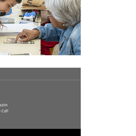
Razón
e CdF