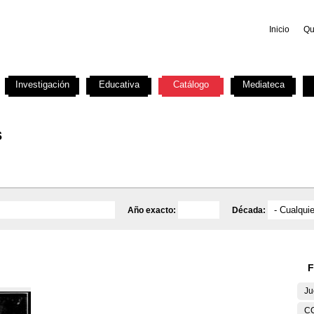
Inicio
Qu
Investigación
Educativa
Catálogo
Mediateca
s
Año exacto:
Década:
F
Ju
C