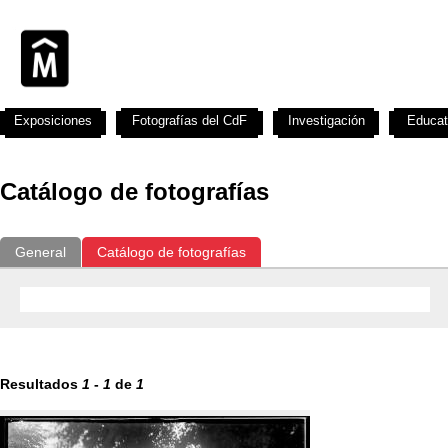
Exposiciones
Fotografías del CdF
Investigación
Educat
Catálogo de fotografías
General
Catálogo de fotografías
Resultados
1
-
1
de
1