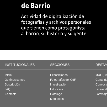
INSTITUCIONALES
SECCIONES
DESTA
Inicio
Exposiciones
MUFF, fes
Quiénes somos
Fotografías del CdF
Canal d
Suscripción
Investigación
Convoca
FAQ
Educativa
Líneas d
Contacto
Catálogo
Fotoviaj
Mediateca