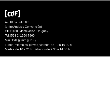
Av. 18 de Julio 885
(entre Andes y Convención)
CP 11100. Montevideo. Uruguay
Tel: [598 2] 1950 7960
Mail:
CdF@imm.gub.uy
Lunes, miércoles, jueves, viernes: de 10 a 19.30 h.
Martes: de 10 a 21 h. Sábados de 9.30 a 14.30 h.