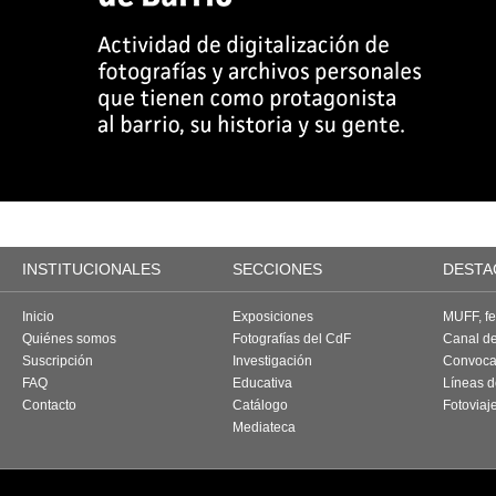
INSTITUCIONALES
SECCIONES
DESTA
Inicio
Exposiciones
MUFF, fes
Quiénes somos
Fotografías del CdF
Canal d
Suscripción
Investigación
Convoca
FAQ
Educativa
Líneas d
Contacto
Catálogo
Fotoviaj
Mediateca