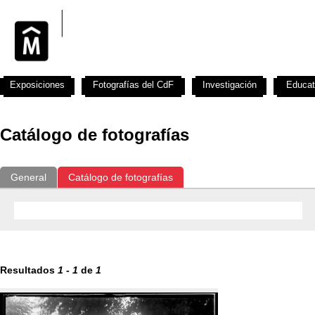
Exposiciones
Fotografías del CdF
Investigación
Educat
Catálogo de fotografías
General
Catálogo de fotografías
Resultados
1
-
1
de
1