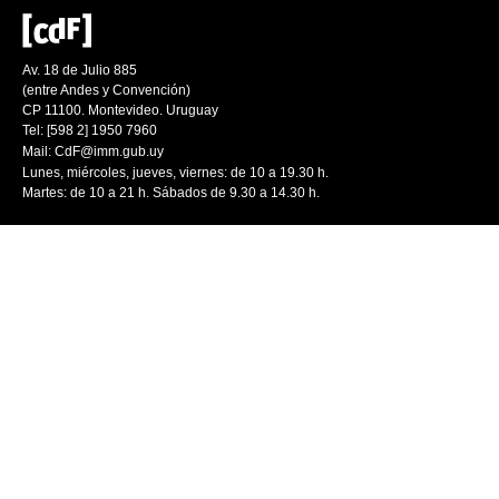
Av. 18 de Julio 885
(entre Andes y Convención)
CP 11100. Montevideo. Uruguay
Tel: [598 2] 1950 7960
Mail:
CdF@imm.gub.uy
Lunes, miércoles, jueves, viernes: de 10 a 19.30 h.
Martes: de 10 a 21 h. Sábados de 9.30 a 14.30 h.