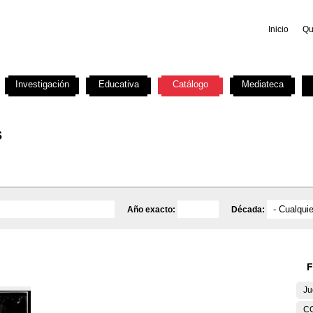
Inicio
Qu
Investigación
Educativa
Catálogo
Mediateca
s
Año exacto:
Década:
F
Ju
C