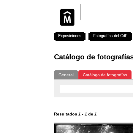
Exposiciones
Fotografías del CdF
Catálogo de fotografía
General
Catálogo de fotografías
Resultados
1
-
1
de
1