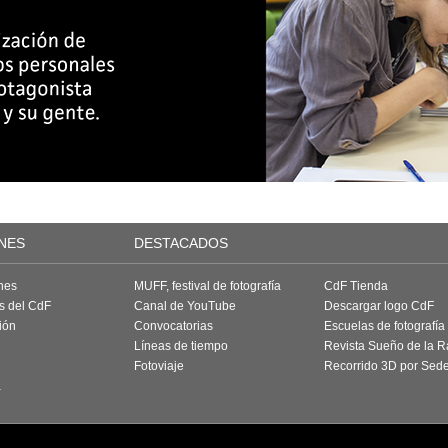
NES
DESTACADOS
nes
MUFF, festival de fotografía
CdF Tienda
as del CdF
Canal de YouTube
Descargar logo CdF
ión
Convocatorias
Escuelas de fotografía
Líneas de tiempo
Revista Sueño de la 
Fotoviaje
Recorrido 3D por Sed
a