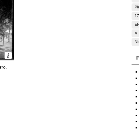
Pl
17
E
A
Ni
P
rro.