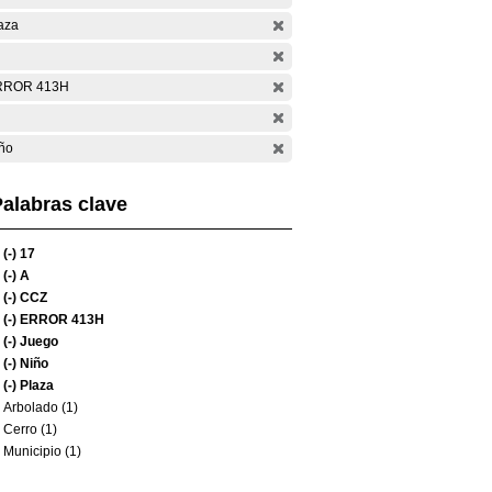
aza
RROR 413H
ño
alabras clave
(-)
17
(-)
A
(-)
CCZ
(-)
ERROR 413H
(-)
Juego
(-)
Niño
(-)
Plaza
Arbolado (1)
Cerro (1)
Municipio (1)