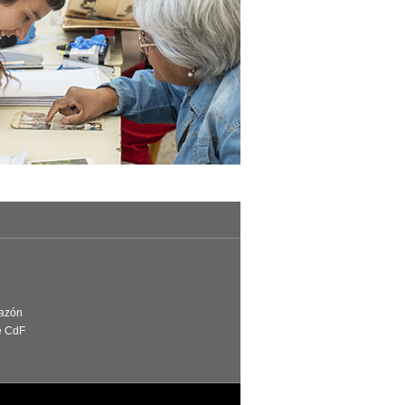
Razón
e CdF