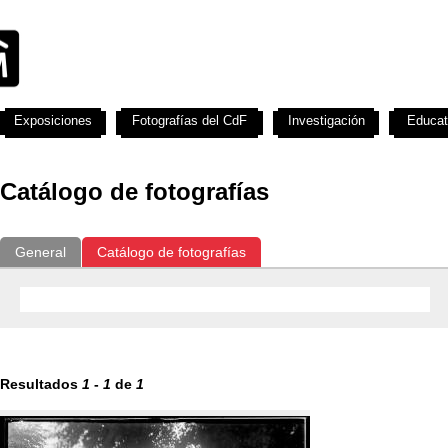
Exposiciones
Fotografías del CdF
Investigación
Educat
Catálogo de fotografías
General
Catálogo de fotografías
Resultados
1
-
1
de
1