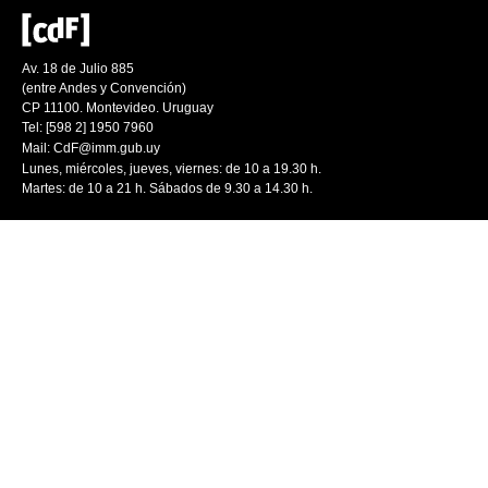
Av. 18 de Julio 885
(entre Andes y Convención)
CP 11100. Montevideo. Uruguay
Tel: [598 2] 1950 7960
Mail:
CdF@imm.gub.uy
Lunes, miércoles, jueves, viernes: de 10 a 19.30 h.
Martes: de 10 a 21 h. Sábados de 9.30 a 14.30 h.