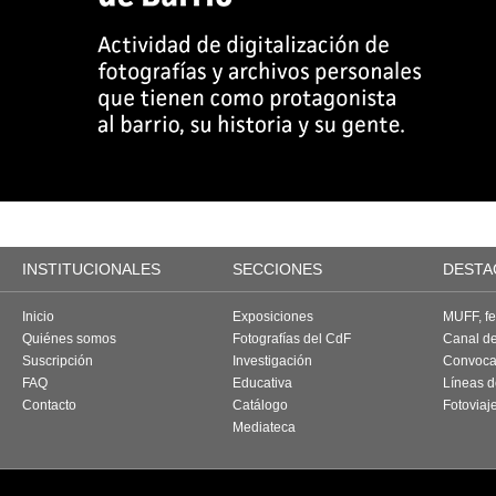
INSTITUCIONALES
SECCIONES
DESTA
Inicio
Exposiciones
MUFF, fes
Quiénes somos
Fotografías del CdF
Canal d
Suscripción
Investigación
Convoca
FAQ
Educativa
Líneas d
Contacto
Catálogo
Fotoviaj
Mediateca