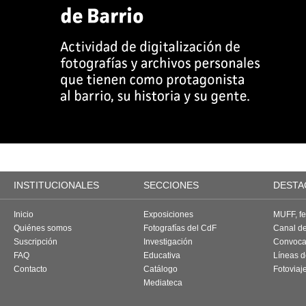
INSTITUCIONALES
SECCIONES
DESTA
Inicio
Exposiciones
MUFF, fes
Quiénes somos
Fotografías del CdF
Canal d
Suscripción
Investigación
Convoca
FAQ
Educativa
Líneas d
Contacto
Catálogo
Fotoviaj
Mediateca