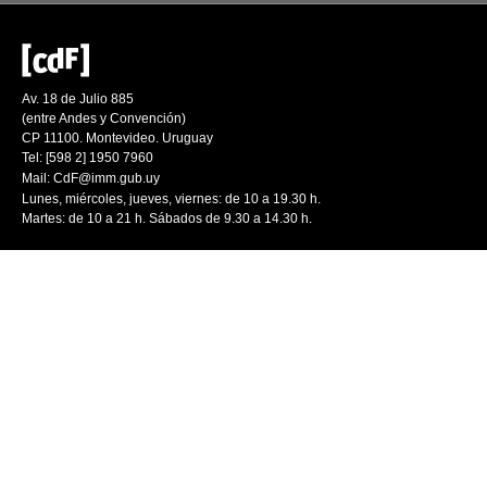
Av. 18 de Julio 885
(entre Andes y Convención)
CP 11100. Montevideo. Uruguay
Tel: [598 2] 1950 7960
Mail:
CdF@imm.gub.uy
Lunes, miércoles, jueves, viernes: de 10 a 19.30 h.
Martes: de 10 a 21 h. Sábados de 9.30 a 14.30 h.