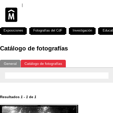
Exposiciones
Fotografías del CdF
Investigación
Educat
Catálogo de fotografías
General
Catálogo de fotografías
Resultados
1
-
1
de
1