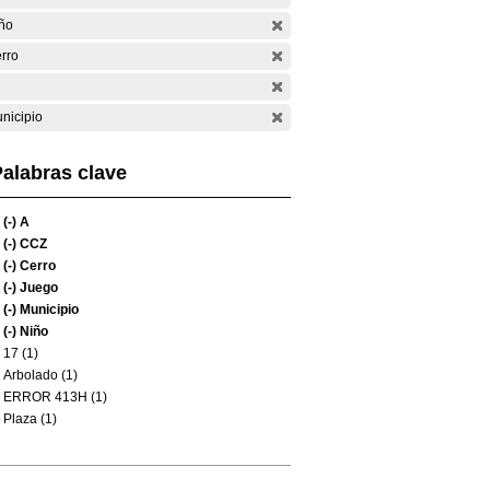
ño
rro
nicipio
alabras clave
(-)
A
(-)
CCZ
(-)
Cerro
(-)
Juego
(-)
Municipio
(-)
Niño
17 (1)
Arbolado (1)
ERROR 413H (1)
Plaza (1)