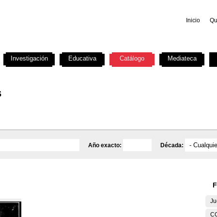
Inicio
Qu
Investigación
Educativa
Catálogo
Mediateca
s
Año exacto:
Década:
F
Ju
C