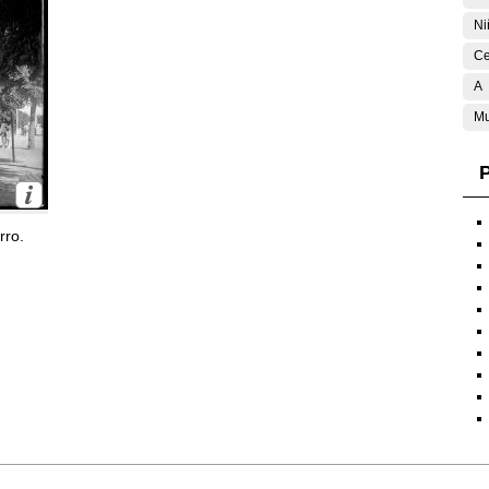
Ni
Ce
A
Mu
P
rro.