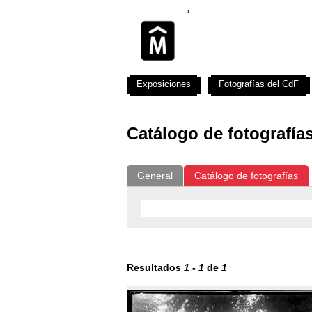
Exposiciones
Fotografías del CdF
Catálogo de fotografía
General
Catálogo de fotografías
Resultados
1
-
1
de
1