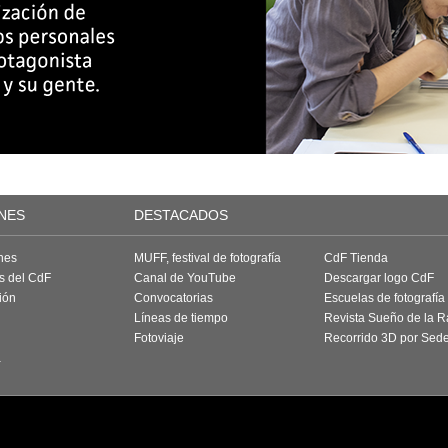
NES
DESTACADOS
nes
MUFF, festival de fotografía
CdF Tienda
as del CdF
Canal de YouTube
Descargar logo CdF
ión
Convocatorias
Escuelas de fotografía
Líneas de tiempo
Revista Sueño de la 
Fotoviaje
Recorrido 3D por Sed
a