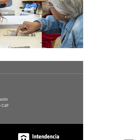
Razón
e CdF