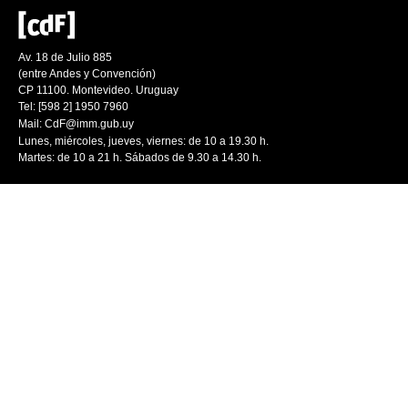
Av. 18 de Julio 885
(entre Andes y Convención)
CP 11100. Montevideo. Uruguay
Tel: [598 2] 1950 7960
Mail:
CdF@imm.gub.uy
Lunes, miércoles, jueves, viernes: de 10 a 19.30 h.
Martes: de 10 a 21 h. Sábados de 9.30 a 14.30 h.