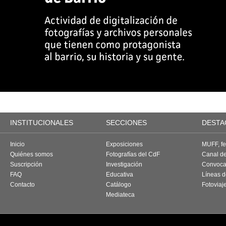
INSTITUCIONALES
SECCIONES
DESTA
Inicio
Exposiciones
MUFF, fes
Quiénes somos
Fotografías del CdF
Canal d
Suscripción
Investigación
Convoca
FAQ
Educativa
Líneas d
Contacto
Catálogo
Fotoviaj
Mediateca