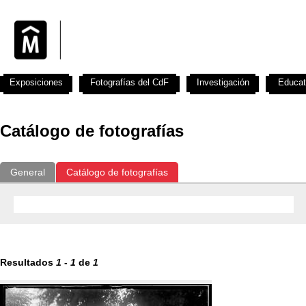
Exposiciones
Fotografías del CdF
Investigación
Educat
Catálogo de fotografías
General
Catálogo de fotografías
Resultados
1
-
1
de
1