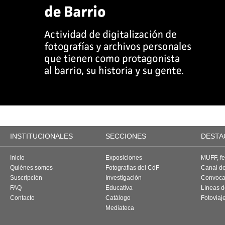
INSTITUCIONALES
SECCIONES
DESTA
Inicio
Exposiciones
MUFF, fes
Quiénes somos
Fotografías del CdF
Canal d
Suscripción
Investigación
Convoca
FAQ
Educativa
Líneas d
Contacto
Catálogo
Fotoviaj
Mediateca