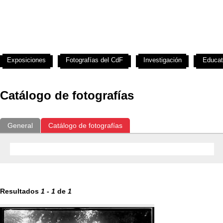
Exposiciones
Fotografías del CdF
Investigación
Educat
Catálogo de fotografías
General
Catálogo de fotografías
Resultados
1
-
1
de
1