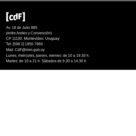
Av. 18 de Julio 885
(entre Andes y Convención)
CP 11100. Montevideo. Uruguay
Tel: [598 2] 1950 7960
Mail:
CdF@imm.gub.uy
Lunes, miércoles, jueves, viernes: de 10 a 19.30 h.
Martes: de 10 a 21 h. Sábados de 9.30 a 14.30 h.