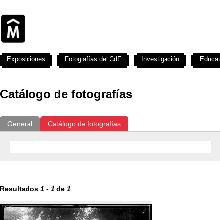
Exposiciones
Fotografías del CdF
Investigación
Educat
Catálogo de fotografías
General
Catálogo de fotografías
Resultados
1
-
1
de
1