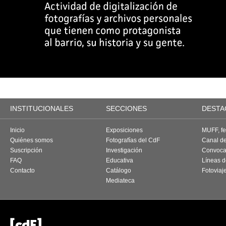
INSTITUCIONALES
SECCIONES
DESTA
Inicio
Exposiciones
MUFF, fes
Quiénes somos
Fotografías del CdF
Canal d
Suscripción
Investigación
Convoca
FAQ
Educativa
Líneas d
Contacto
Catálogo
Fotoviaj
Mediateca