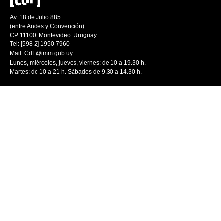
Av. 18 de Julio 885
(entre Andes y Convención)
CP 11100. Montevideo. Uruguay
Tel: [598 2] 1950 7960
Mail:
CdF@imm.gub.uy
Lunes, miércoles, jueves, viernes: de 10 a 19.30 h.
Martes: de 10 a 21 h. Sábados de 9.30 a 14.30 h.