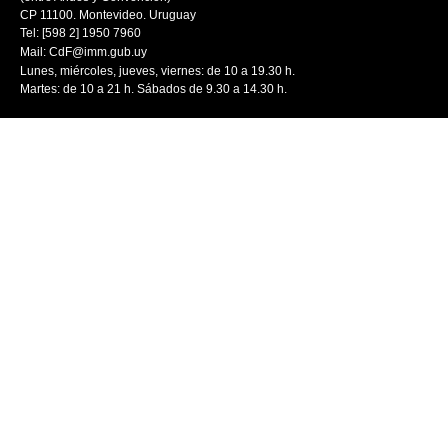
CP 11100. Montevideo. Uruguay
Tel: [598 2] 1950 7960
Mail:
CdF@imm.gub.uy
Lunes, miércoles, jueves, viernes: de 10 a 19.30 h.
Martes: de 10 a 21 h. Sábados de 9.30 a 14.30 h.