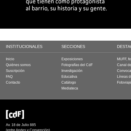
INSTITUCIONALES
SECCIONES
DESTA
Inicio
Exposiciones
MUFF, fes
Quiénes somos
Fotografías del CdF
Canal d
Suscripción
Investigación
Convoca
FAQ
Educativa
Líneas d
Contacto
Catálogo
Fotoviaj
Mediateca
Av. 18 de Julio 885
(entre Andes y Convención)