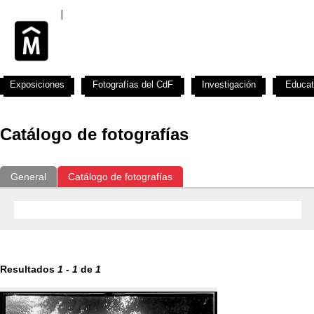
Exposiciones
Fotografías del CdF
Investigación
Educat
Catálogo de fotografías
General
Catálogo de fotografías
Resultados
1
-
1
de
1