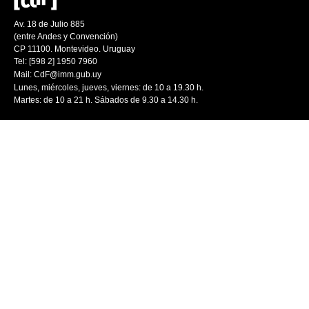
Av. 18 de Julio 885
(entre Andes y Convención)
CP 11100. Montevideo. Uruguay
Tel: [598 2] 1950 7960
Mail:
CdF@imm.gub.uy
Lunes, miércoles, jueves, viernes: de 10 a 19.30 h.
Martes: de 10 a 21 h. Sábados de 9.30 a 14.30 h.