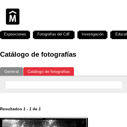
Exposiciones
Fotografías del CdF
Investigación
Educat
Catálogo de fotografías
General
Catálogo de fotografías
Resultados
1
-
1
de
1