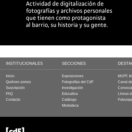
INSTITUCIONALES
SECCIONES
DESTA
Inicio
Exposiciones
MUFF, fes
Quiénes somos
Fotografías del CdF
Canal d
Suscripción
Investigación
Convoca
FAQ
Educativa
Líneas d
Contacto
Catálogo
Fotoviaj
Mediateca