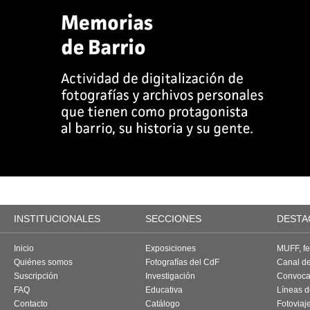
INSTITUCIONALES
SECCIONES
DESTA
Inicio
Exposiciones
MUFF, fes
Quiénes somos
Fotografías del CdF
Canal d
Suscripción
Investigación
Convoca
FAQ
Educativa
Líneas d
Contacto
Catálogo
Fotoviaj