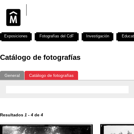
Exposiciones
Fotografías del CdF
Investigación
Educat
Catálogo de fotografías
General
Catálogo de fotografías
Resultados
1
-
4
de
4