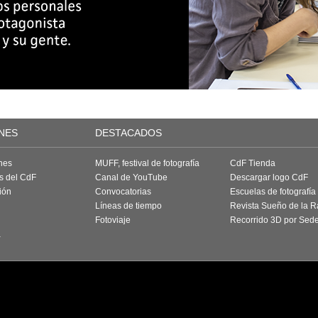
NES
DESTACADOS
nes
MUFF, festival de fotografía
CdF Tienda
as del CdF
Canal de YouTube
Descargar logo CdF
ión
Convocatorias
Escuelas de fotografía
Líneas de tiempo
Revista Sueño de la 
Fotoviaje
Recorrido 3D por Sed
a