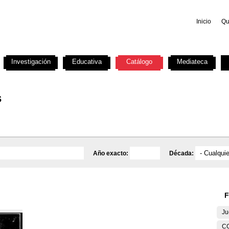
Inicio
Qu
Investigación
Educativa
Catálogo
Mediateca
s
Año exacto:
Década:
F
Ju
C