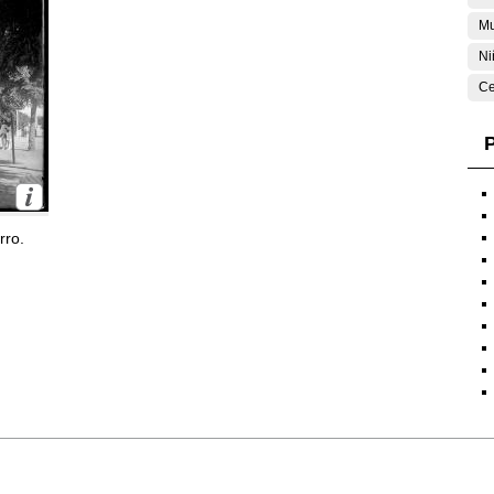
Mu
Ni
Ce
P
rro.