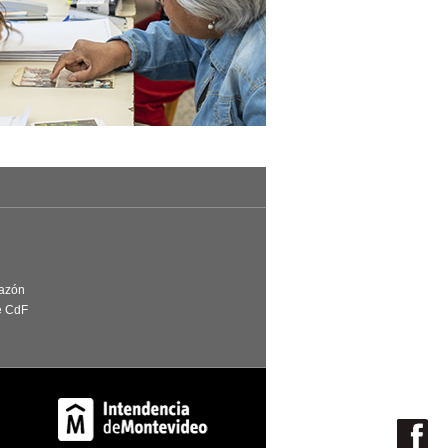
Razón
e CdF