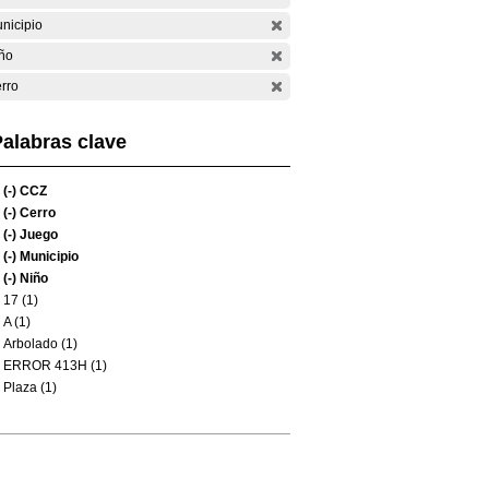
nicipio
ño
rro
alabras clave
(-)
CCZ
(-)
Cerro
(-)
Juego
(-)
Municipio
(-)
Niño
17 (1)
A (1)
Arbolado (1)
ERROR 413H (1)
Plaza (1)