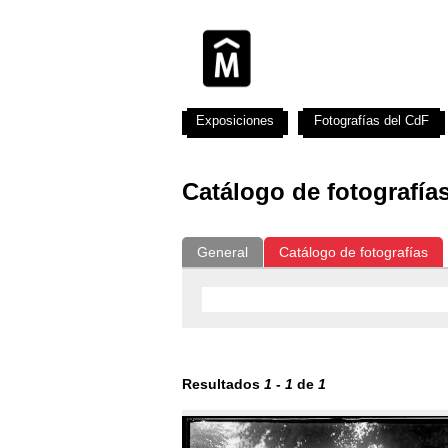
Exposiciones
Fotografías del CdF
Catálogo de fotografía
General
Catálogo de fotografías
Resultados
1
-
1
de
1