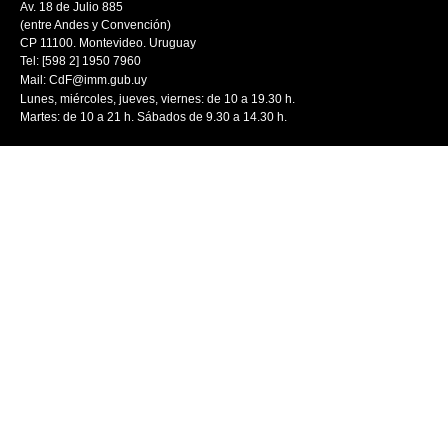
Av. 18 de Julio 885
(entre Andes y Convención)
CP 11100. Montevideo. Uruguay
Tel: [598 2] 1950 7960
Mail:
CdF@imm.gub.uy
Lunes, miércoles, jueves, viernes: de 10 a 19.30 h.
Martes: de 10 a 21 h. Sábados de 9.30 a 14.30 h.