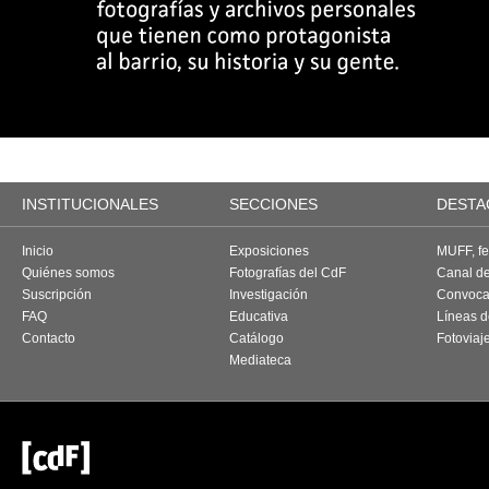
INSTITUCIONALES
SECCIONES
DESTA
Inicio
Exposiciones
MUFF, fes
Quiénes somos
Fotografías del CdF
Canal d
Suscripción
Investigación
Convoca
FAQ
Educativa
Líneas d
Contacto
Catálogo
Fotoviaj
Mediateca