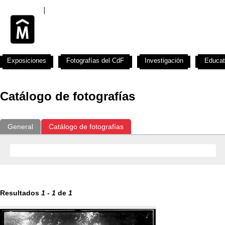
Exposiciones
Fotografías del CdF
Investigación
Educat
Catálogo de fotografías
General
Catálogo de fotografías
Resultados
1
-
1
de
1