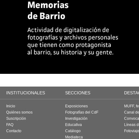
INSTITUCIONALES
SECCIONES
DESTA
Inicio
Exposiciones
MUFF, fes
Quiénes somos
Fotografías del CdF
Canal d
Suscripción
Investigación
Convoca
FAQ
Educativa
Líneas d
Contacto
Catálogo
Fotoviaj
Mediateca