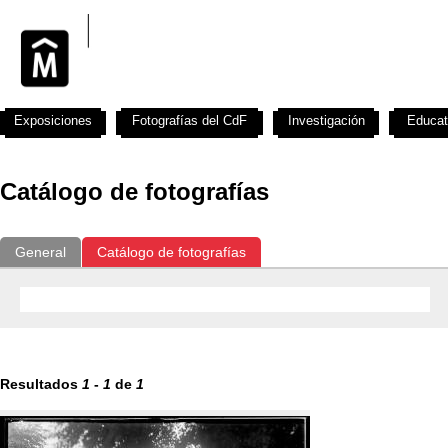
Exposiciones
Fotografías del CdF
Investigación
Educat
Catálogo de fotografías
General
Catálogo de fotografías
Resultados
1
-
1
de
1