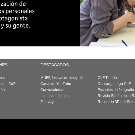
NES
DESTACADOS
nes
MUFF, festival de fotografía
CdF Tienda
as del CdF
Canal de YouTube
Descargar logo CdF
ión
Convocatorias
Escuelas de fotografía
Líneas de tiempo
Revista Sueño de la 
Fotoviaje
Recorrido 3D por Sed
a