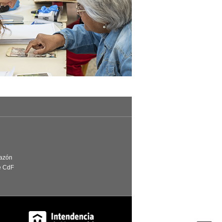
Razón
e CdF