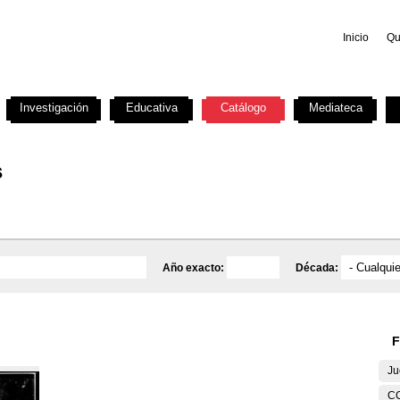
Inicio
Qu
Investigación
Educativa
Catálogo
Mediateca
s
Año exacto:
Década:
F
Ju
C