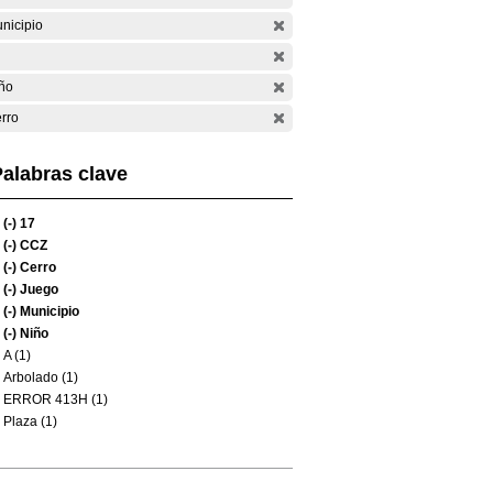
nicipio
ño
rro
alabras clave
(-)
17
(-)
CCZ
(-)
Cerro
(-)
Juego
(-)
Municipio
(-)
Niño
A (1)
Arbolado (1)
ERROR 413H (1)
Plaza (1)