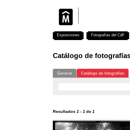
Exposiciones
Fotografías del CdF
Catálogo de fotografía
General
Catálogo de fotografías
Resultados
1
-
1
de
1