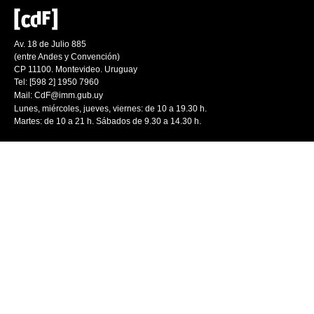
Av. 18 de Julio 885
(entre Andes y Convención)
CP 11100. Montevideo. Uruguay
Tel: [598 2] 1950 7960
Mail:
CdF@imm.gub.uy
Lunes, miércoles, jueves, viernes: de 10 a 19.30 h.
Martes: de 10 a 21 h. Sábados de 9.30 a 14.30 h.