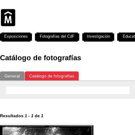
Exposiciones
Fotografías del CdF
Investigación
Educat
Catálogo de fotografías
General
Catálogo de fotografías
Resultados
1
-
1
de
1