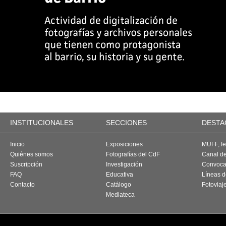
INSTITUCIONALES
SECCIONES
DESTA
Inicio
Exposiciones
MUFF, fes
Quiénes somos
Fotografías del CdF
Canal d
Suscripción
Investigación
Convoca
FAQ
Educativa
Líneas d
Contacto
Catálogo
Fotoviaj
Mediateca