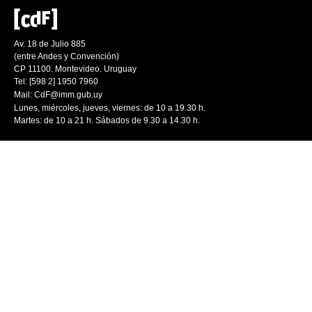
Av. 18 de Julio 885
(entre Andes y Convención)
CP 11100. Montevideo. Uruguay
Tel: [598 2] 1950 7960
Mail:
CdF@imm.gub.uy
Lunes, miércoles, jueves, viernes: de 10 a 19.30 h.
Martes: de 10 a 21 h. Sábados de 9.30 a 14.30 h.