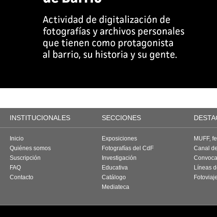
INSTITUCIONALES
SECCIONES
DESTA
Inicio
Exposiciones
MUFF, fes
Quiénes somos
Fotografías del CdF
Canal d
Suscripción
Investigación
Convoca
FAQ
Educativa
Líneas d
Contacto
Catálogo
Fotoviaj
Mediateca