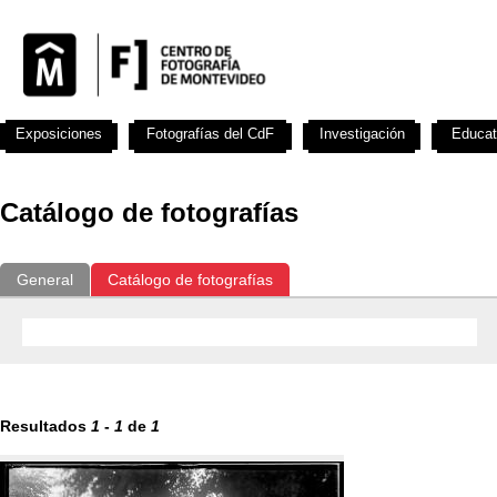
Exposiciones
Fotografías del CdF
Investigación
Educat
Catálogo de fotografías
General
Catálogo de fotografías
Resultados
1
-
1
de
1