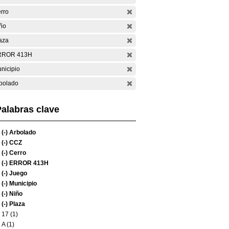
rro
ño
aza
RROR 413H
nicipio
bolado
alabras clave
(-)
Arbolado
(-)
CCZ
(-)
Cerro
(-)
ERROR 413H
(-)
Juego
(-)
Municipio
(-)
Niño
(-)
Plaza
17 (1)
A (1)