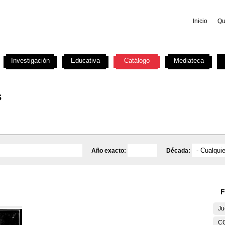
Inicio
Qu
Investigación
Educativa
Catálogo
Mediateca
s
Año exacto:
Década:
F
Ju
C