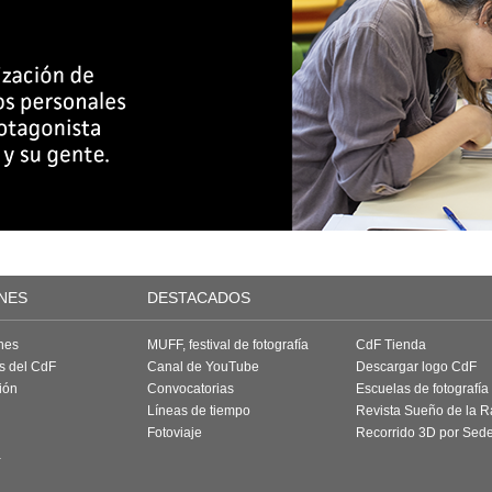
NES
DESTACADOS
nes
MUFF, festival de fotografía
CdF Tienda
as del CdF
Canal de YouTube
Descargar logo CdF
ión
Convocatorias
Escuelas de fotografía
Líneas de tiempo
Revista Sueño de la 
Fotoviaje
Recorrido 3D por Sed
a