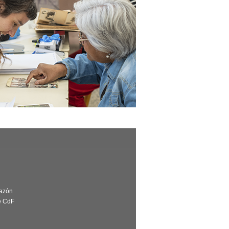
Razón
e CdF