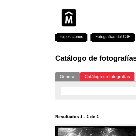
Exposiciones
Fotografías del CdF
Catálogo de fotografía
General
Catálogo de fotografías
Resultados
1
-
1
de
1