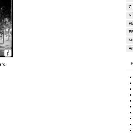
Ce
Ni
Pl
E
Mu
Ar
P
rro.