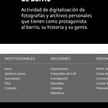
INSTITUCIONALES
SECCIONES
DESTA
Inicio
Exposiciones
MUFF, fes
Quiénes somos
Fotografías del CdF
Canal d
Suscripción
Investigación
Convoca
FAQ
Educativa
Líneas d
Contacto
Catálogo
Fotoviaj
Mediateca