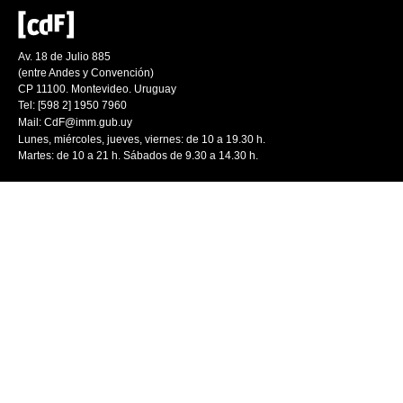
Av. 18 de Julio 885
(entre Andes y Convención)
CP 11100. Montevideo. Uruguay
Tel: [598 2] 1950 7960
Mail:
CdF@imm.gub.uy
Lunes, miércoles, jueves, viernes: de 10 a 19.30 h.
Martes: de 10 a 21 h. Sábados de 9.30 a 14.30 h.