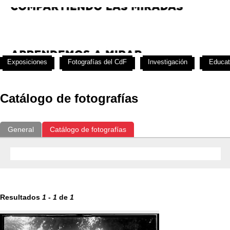
Exposiciones
Fotografías del CdF
Investigación
Educat
Catálogo de fotografías
General
Catálogo de fotografías
Resultados
1
-
1
de
1