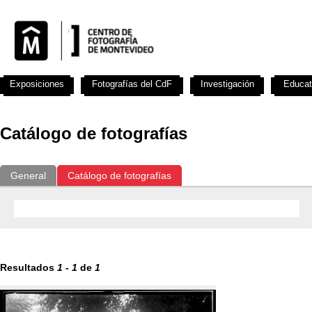
Exposiciones
Fotografías del CdF
Investigación
Educat
Catálogo de fotografías
General
Catálogo de fotografías
Resultados
1
-
1
de
1