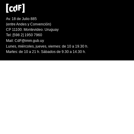
Av. 18 de Julio 885
(entre Andes y Convención)
CP 11100. Montevideo. Uruguay
Tel: [598 2] 1950 7960
Mail:
CdF@imm.gub.uy
Lunes, miércoles, jueves, viernes: de 10 a 19.30 h.
Martes: de 10 a 21 h. Sábados de 9.30 a 14.30 h.