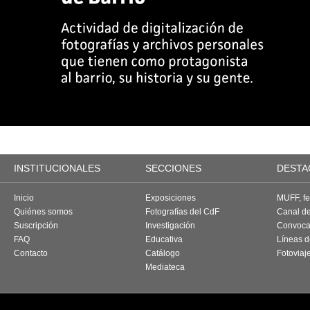
INSTITUCIONALES
SECCIONES
DESTA
Inicio
Exposiciones
MUFF, fes
Quiénes somos
Fotografías del CdF
Canal d
Suscripción
Investigación
Convoca
FAQ
Educativa
Líneas d
Contacto
Catálogo
Fotoviaj
Mediateca