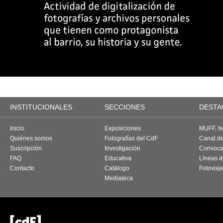
INSTITUCIONALES
SECCIONES
DESTA
Inicio
Exposiciones
MUFF, fes
Quiénes somos
Fotografías del CdF
Canal d
Suscripción
Investigación
Convoca
FAQ
Educativa
Líneas d
Contacto
Catálogo
Fotoviaj
Mediateca