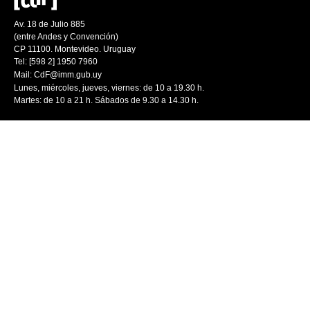
Av. 18 de Julio 885
(entre Andes y Convención)
CP 11100. Montevideo. Uruguay
Tel: [598 2] 1950 7960
Mail:
CdF@imm.gub.uy
Lunes, miércoles, jueves, viernes: de 10 a 19.30 h.
Martes: de 10 a 21 h. Sábados de 9.30 a 14.30 h.