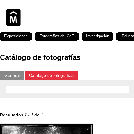
Exposiciones
Fotografías del CdF
Investigación
Educat
Catálogo de fotografías
General
Catálogo de fotografías
Resultados
1
-
1
de
1