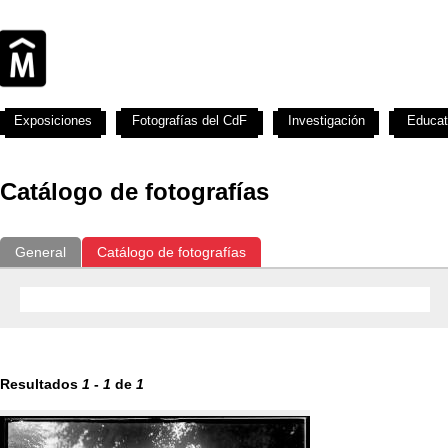
Exposiciones
Fotografías del CdF
Investigación
Educat
Catálogo de fotografías
General
Catálogo de fotografías
Resultados
1
-
1
de
1