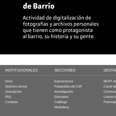
INSTITUCIONALES
SECCIONES
DESTA
Inicio
Exposiciones
MUFF, fes
Quiénes somos
Fotografías del CdF
Canal d
Suscripción
Investigación
Convoca
FAQ
Educativa
Líneas d
Contacto
Catálogo
Fotoviaj
Mediateca