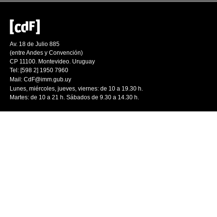
Av. 18 de Julio 885
(entre Andes y Convención)
CP 11100. Montevideo. Uruguay
Tel: [598 2] 1950 7960
Mail:
CdF@imm.gub.uy
Lunes, miércoles, jueves, viernes: de 10 a 19.30 h.
Martes: de 10 a 21 h. Sábados de 9.30 a 14.30 h.