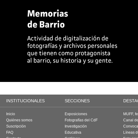
INSTITUCIONALES
SECCIONES
DESTA
Inicio
Exposiciones
MUFF, fes
Quiénes somos
Fotografías del CdF
Canal d
Suscripción
Investigación
Convoca
FAQ
Educativa
Líneas d