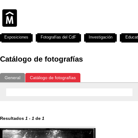
Exposiciones
Fotografías del CdF
Investigación
Educat
Catálogo de fotografías
General
Catálogo de fotografías
Resultados
1
-
1
de
1