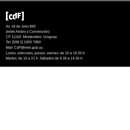
Av. 18 de Julio 885
(entre Andes y Convención)
CP 11100. Montevideo. Uruguay
Tel: [598 2] 1950 7960
Mail:
CdF@imm.gub.uy
Lunes, miércoles, jueves, viernes: de 10 a 19.30 h.
Martes: de 10 a 21 h. Sábados de 9.30 a 14.30 h.