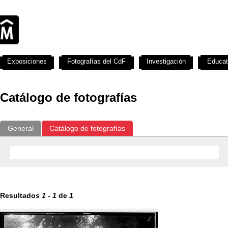
Exposiciones
Fotografías del CdF
Investigación
Educat
Catálogo de fotografías
General
Catálogo de fotografías
Resultados
1
-
1
de
1