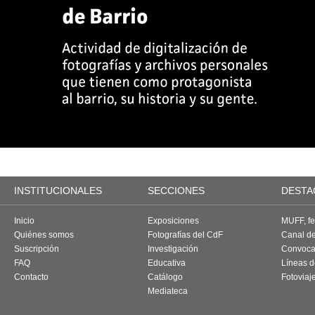
INSTITUCIONALES
SECCIONES
DESTA
Inicio
Exposiciones
MUFF, fes
Quiénes somos
Fotografías del CdF
Canal d
Suscripción
Investigación
Convoca
FAQ
Educativa
Líneas d
Contacto
Catálogo
Fotoviaj
Mediateca