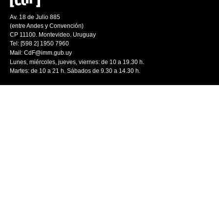
Av. 18 de Julio 885
(entre Andes y Convención)
CP 11100. Montevideo. Uruguay
Tel: [598 2] 1950 7960
Mail:
CdF@imm.gub.uy
Lunes, miércoles, jueves, viernes: de 10 a 19.30 h.
Martes: de 10 a 21 h. Sábados de 9.30 a 14.30 h.