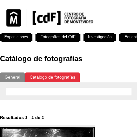
Exposiciones
Fotografías del CdF
Investigación
Educat
Catálogo de fotografías
General
Catálogo de fotografías
Resultados
1
-
1
de
1