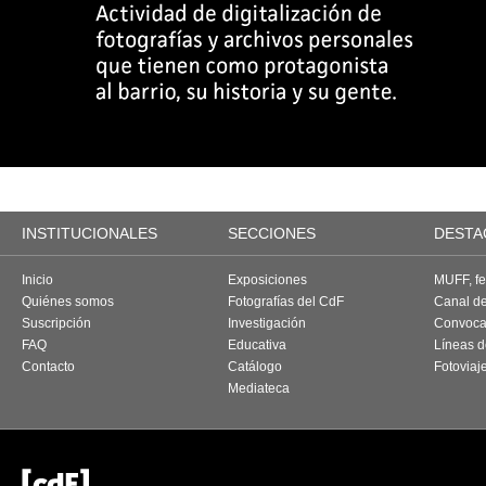
INSTITUCIONALES
SECCIONES
DESTA
Inicio
Exposiciones
MUFF, fes
Quiénes somos
Fotografías del CdF
Canal d
Suscripción
Investigación
Convoca
FAQ
Educativa
Líneas d
Contacto
Catálogo
Fotoviaj
Mediateca