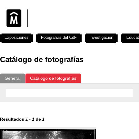
Exposiciones
Fotografías del CdF
Investigación
Educat
Catálogo de fotografías
General
Catálogo de fotografías
Resultados
1
-
1
de
1