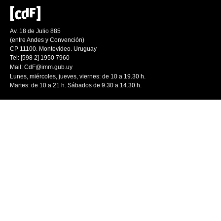
Av. 18 de Julio 885
(entre Andes y Convención)
CP 11100. Montevideo. Uruguay
Tel: [598 2] 1950 7960
Mail:
CdF@imm.gub.uy
Lunes, miércoles, jueves, viernes: de 10 a 19.30 h.
Martes: de 10 a 21 h. Sábados de 9.30 a 14.30 h.