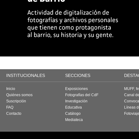
INSTITUCIONALES
SECCIONES
DESTA
Inicio
Exposiciones
MUFF, fes
Quiénes somos
Fotografías del CdF
Canal d
Suscripción
Investigación
Convoca
FAQ
Educativa
Líneas d
Contacto
Catálogo
Fotoviaj
Mediateca